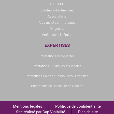
TPE - PME
Créateurs d'entreprises
Associations
Artisans et commerçants
Dirigeants
Professions libérales
EXPERTISES
Prestations Comptables
Prestations Juridiques et Fiscales
Prestations Paies et Ressources Humaines
Prestations de Conseil et de Gestion
Mentions légales
Politique de confidentialité
Site réalisé par Cap Visibilité
Plan de site